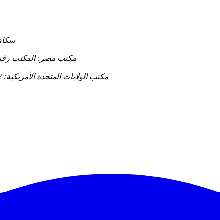
- مكتب ماليزيا:
- مكتب مصر: المكتب رقم 16، الطابق الثاني، 6/12 أبو داود الزهري، مدينة نصر، القاهرة
- مكتب الولايات المتحدة الأمريكية: 312 غرب شارع 2، كاسبر، وايومنغ 82601، الولايات المتحدة الأمريكية